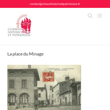
Passer
contact@clissonhistoireetpatrimoine.fr
au
contenu
La place du Minage