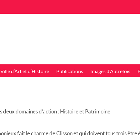
Ville d’Art et d’Histoire
Publications
Images d’Autrefois
P
es deux domaines d’action : Histoire et Patrimoine
onieux fait le charme de Clisson et qui doivent tous trois êtr