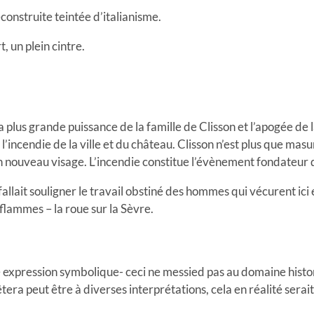
econstruite teintée d’italianisme.
t, un plein cintre.
a plus grande puissance de la famille de Clisson et l’apogée de 
incendie de la ville et du château. Clisson n’est plus que masure
un nouveau visage. L’incendie constitue l’évènement fondateur d
 fallait souligner le travail obstiné des hommes qui vécurent ici
s flammes – la roue sur la Sèvre.
expression symbolique- ceci ne messied pas au domaine histo
era peut être à diverses interprétations, cela en réalité serait 