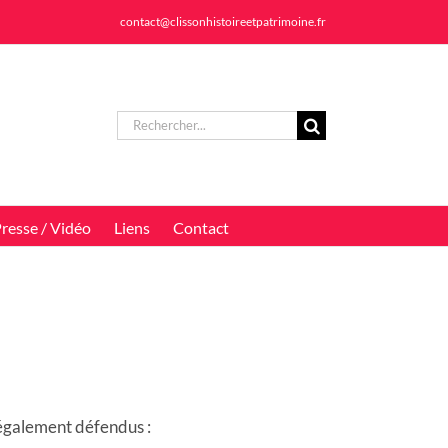
contact@clissonhistoireetpatrimoine.fr
Rechercher:
resse / Vidéo
Liens
Contact
e également défendus :