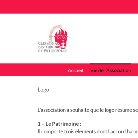
Passer
au
contenu
Accueil
Vie de l’Association
Logo
L’association a souhaité que le logo résume s
1 – Le Patrimoine :
Il comporte trois éléments dont l’accord harm