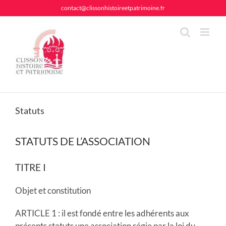
Passer
contact@clissonhistoireetpatrimoine.fr
au
contenu
Statuts
STATUTS DE L’ASSOCIATION
TITRE I
Objet et constitution
ARTICLE 1 : il est fondé entre les adhérents aux
présents statuts une association régie par la loi du