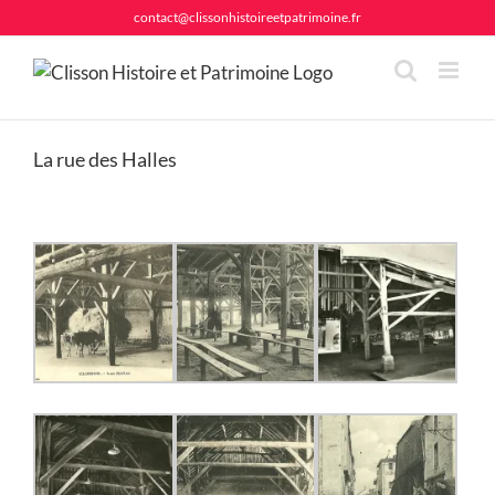
Passer
contact@clissonhistoireetpatrimoine.fr
au
contenu
La rue des Halles