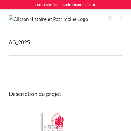
Passer
contact@clissonhistoireetpatrimoine.fr
au
contenu
AG_2025
Description du projet